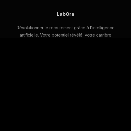
Lab0ra
Révolutionner le recrutement grâce à l'intelligence
artificielle. Votre potentiel révélé, votre carrière
automatisée.
Navigation
Accueil
Nos Promesses
Notre Équipe
Blog
Services
À propos