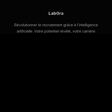
Lab0ra
Révolutionner le recrutement grâce à l'intelligence
artificielle. Votre potentiel révélé, votre carrière
automatisée.
Navigation
Accueil
Nos Promesses
Notre Équipe
Blog
Services
À propos